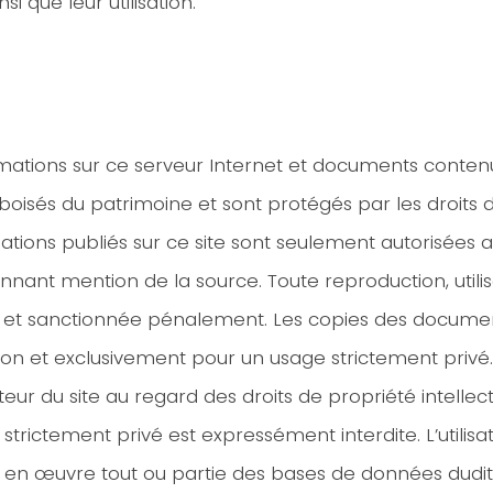
i que leur utilisation.
rmations sur ce serveur Internet et documents contenu
 boisés du patrimoine et sont protégés par les droits d
mations publiés sur ce site sont seulement autorisées 
nant mention de la source. Toute reproduction, utilisa
te et sanctionnée pénalement. Les copies des docume
tion et exclusivement pour un usage strictement privé.
iteur du site au regard des droits de propriété intellec
trictement privé est expressément interdite. L’utilisati
n œuvre tout ou partie des bases de données dudit sit