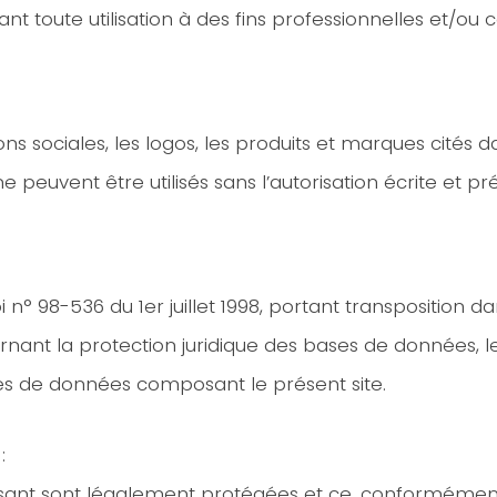
nt toute utilisation à des fins professionnelles et/ou
s sociales, les logos, les produits et marques cités da
ne peuvent être utilisés sans l’autorisation écrite et p
n° 98-536 du 1er juillet 1998, portant transposition da
ernant la protection juridique des bases de données, 
ses de données composant le présent site.
:
t sont légalement protégées et ce, conformément aux 