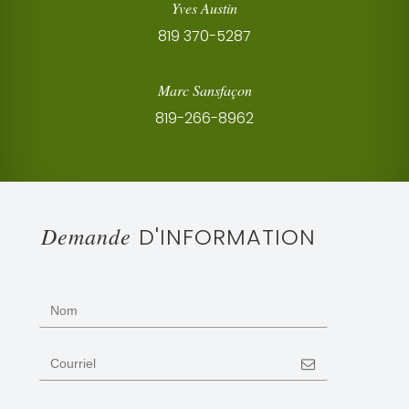
Yves Austin
819 370-5287
Marc Sansfaçon
819-266-8962
Demande
D'INFORMATION